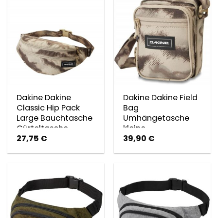
Dakine Dakine
Dakine Dakine Field
Classic Hip Pack
Bag
Large Bauchtasche
Umhängetasche
Gürteltasche
kleine
27,75
€
39,90
€
Hüfttasche
Umhängetasche
Ashcrof…
Ashcroft Camo
Ashcrof…