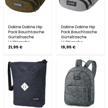
Dakine Dakine Hip
Dakine Dakine Hip
Pack Bauchtasche
Pack Bauchtasche
Gürteltasche
Gürteltasche
Hüfttasche
Hüfttasche
21,95
€
19,95
€
Darkolive Dark Olive
Greyscale
Greyscale