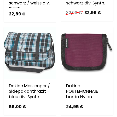
schwarz / weiss div.
schwarz div. Synth.
Synth.
Ursprünglicher
Aktuell
32,00
€
32,99
€
22,89
€
Preis
Preis
war:
ist:
32,00 €
32,99 €
Dakine Messenger /
Dakine
Sidepak anthrazit –
PORTEMONNAIE
blau div. Synth.
bordo Nylon
55,00
€
24,95
€