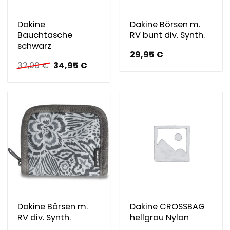
Dakine
Dakine Börsen m.
Bauchtasche
RV bunt div. Synth.
schwarz
29,95
€
Ursprünglicher
Aktueller
32,00
€
34,95
€
Preis
Preis
war:
ist:
32,00 €
34,95 €.
Dakine Börsen m.
Dakine CROSSBAG
RV div. Synth.
hellgrau Nylon