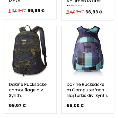
Maze
Volumen 18 Liter
Carbon
Ursprünglicher
Aktueller
59,00
€
69,95
€
Ursprünglicher
Aktuell
64,00
€
66,93
€
Preis
Preis
Preis
Preis
war:
ist:
war:
ist:
59,00 €
69,95 €.
64,00 €
66,93 €
Dakine Rucksäcke
Dakine Rucksäcke
camouflage div.
m.Computerfach
Synth.
lila/türkis div. Synth.
59,57
€
65,00
€