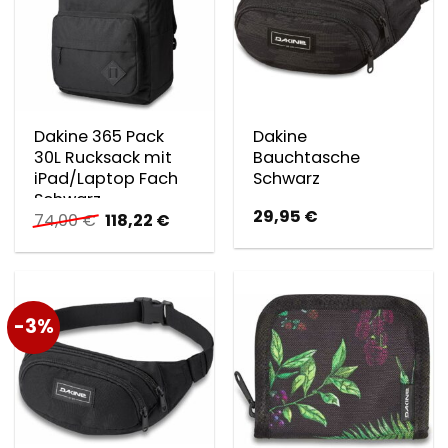
Dakine 365 Pack
Dakine
30L Rucksack mit
Bauchtasche
iPad/Laptop Fach
Schwarz
Schwarz
29,95
€
Ursprünglicher
Aktueller
74,00
€
118,22
€
Preis
Preis
war:
ist:
74,00 €
118,22 €.
-3%