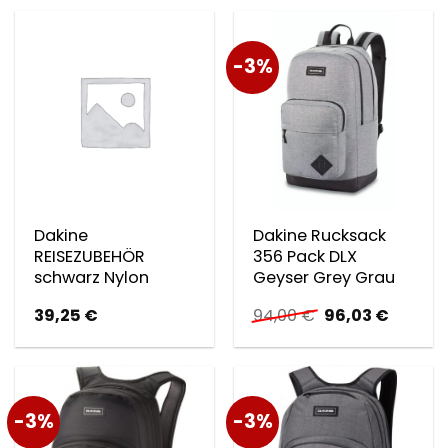
-3%
Dakine
Dakine Rucksack
REISEZUBEHÖR
356 Pack DLX
schwarz Nylon
Geyser Grey Grau
Ursprünglicher
Aktuell
39,25
€
94,00
€
96,03
€
Preis
Preis
war:
ist:
94,00 €
96,03 €
-3%
-3%