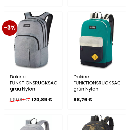
-3%
Dakine
Dakine
FUNKTIONSRUCKSACK
FUNKTIONSRUCKSACK
grau Nylon
grün Nylon
Ursprünglicher
Aktueller
109,00
€
120,89
€
68,76
€
Preis
Preis
war:
ist:
109,00 €
120,89 €.