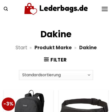
Zum
Inhalt
springen
Dakine
Start
»
Produkt Marke
»
Dakine
FILTER
-3%