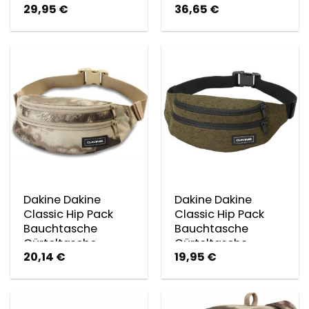
29,95
€
36,65
€
Dakine Dakine
Dakine Dakine
Classic Hip Pack
Classic Hip Pack
Bauchtasche
Bauchtasche
Gürteltasche
Gürteltasche
20,14
€
19,95
€
Hüfttasche
Hüfttasche
Ashcroft Camo…
Darkolive Dar…