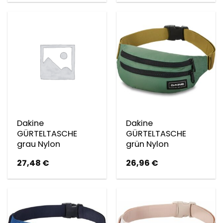
war:
ist:
32,00 €
31,04 €.
Dakine
Dakine
GÜRTELTASCHE
GÜRTELTASCHE
grau Nylon
grün Nylon
27,48
€
26,96
€