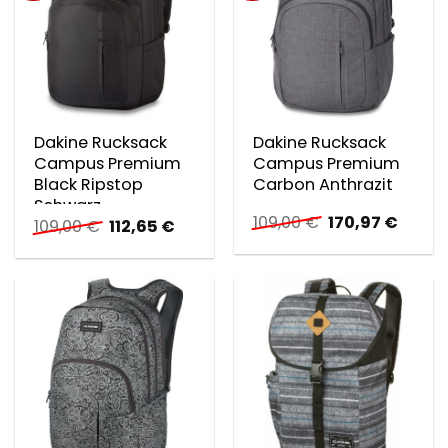
Dakine Rucksack
Dakine Rucksack
Campus Premium
Campus Premium
Black Ripstop
Carbon Anthrazit
Schwarz
Ursprünglicher
Aktuel
109,00
€
170,97
€
Ursprünglicher
Aktueller
109,00
€
112,65
€
Preis
Preis
Preis
Preis
war:
ist:
war:
ist:
109,00 €
170,97
109,00 €
112,65 €.