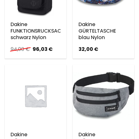
Dakine
Dakine
FUNKTIONSRUCKSACK
GÜRTELTASCHE
schwarz Nylon
blau Nylon
Ursprünglicher
Aktueller
94,00
€
96,03
€
32,00
€
Preis
Preis
war:
ist:
94,00 €
96,03 €.
Dakine
Dakine