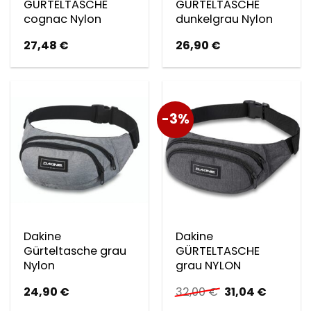
GÜRTELTASCHE
GÜRTELTASCHE
cognac Nylon
dunkelgrau Nylon
27,48
€
26,90
€
-3%
Dakine
Dakine
Gürteltasche grau
GÜRTELTASCHE
Nylon
grau NYLON
Ursprünglicher
Aktuelle
24,90
€
32,00
€
31,04
€
Preis
Preis