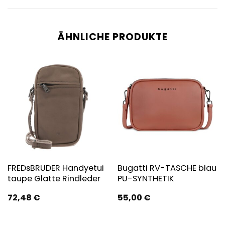
ÄHNLICHE PRODUKTE
FREDsBRUDER Handyetui
Bugatti RV-TASCHE blau
taupe Glatte Rindleder
PU-SYNTHETIK
72,48
€
55,00
€