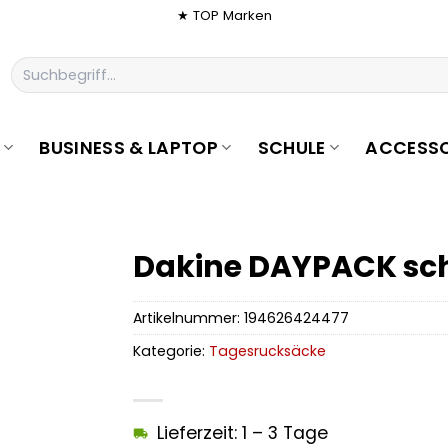
★ TOP Marken
Suchen
nach:
BUSINESS & LAPTOP
SCHULE
ACCESSO
Dakine DAYPACK sc
Artikelnummer:
194626424477
Kategorie:
Tagesrucksäcke
Lieferzeit: 1 – 3 Tage