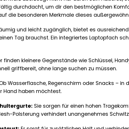
gfältig durchdacht, um dir den bestmöglichen Komfor
k auf die besonderen Merkmale dieses außergewöhn
umig und leicht zugänglich, bietet es ausreichend P
einen Tag brauchst. Ein integriertes Laptopfach s
r finden kleinere Gegenstände wie Schlüssel, Handy,
hnell griffbereit, ohne lange suchen zu müssen.
Ob Wasserflasche, Regenschirm oder Snacks – in den
ur Hand haben möchtest.
hultergurte:
Sie sorgen für einen hohen Tragekomfo
esh-Polsterung verhindert unangenehmes Schwitz
ustgurt:
Er sorgt für zusätzlichen Halt und verhinder