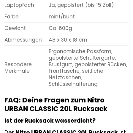
Laptopfach
Ja, gepolstert (bis 15 Zoll)
Farbe
mint/bunt
Gewicht
Ca. 600g
Abmessungen
48 x 30 x 18 cm
Ergonomische Passform,
gepolsterte Schultergurte,
Besondere
Brustgurt, gepolsterter Rücken,
Merkmale
Fronttasche, seitliche
Netztaschen,
Schlüsselhalterung
FAQ: Deine Fragen zum Nitro
URBAN CLASSIC 20L Rucksack
Ist der Rucksack wasserdicht?
Der
Nitro URBAN CLASSIC 20L Rucksack
ist