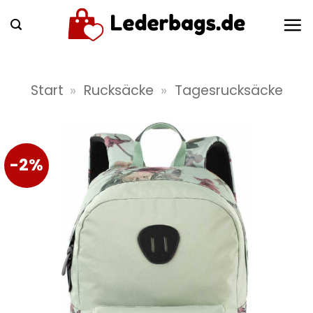
Zum
Inhalt
springen
Start
»
Rucksäcke
»
Tagesrucksäcke
-2%