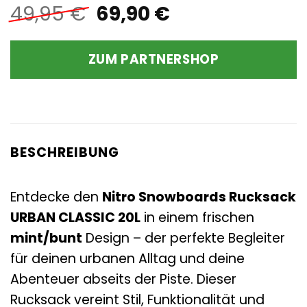
Ursprünglicher
Aktueller
49,95
€
69,90
€
Preis
Preis
war:
ist:
ZUM PARTNERSHOP
49,95 €
69,90 €.
BESCHREIBUNG
Entdecke den
Nitro Snowboards Rucksack
URBAN CLASSIC 20L
in einem frischen
mint/bunt
Design – der perfekte Begleiter
für deinen urbanen Alltag und deine
Abenteuer abseits der Piste. Dieser
Rucksack vereint Stil, Funktionalität und