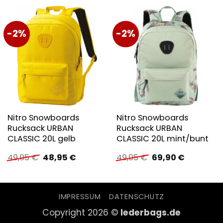
-2%
-2%
Nitro Snowboards
Nitro Snowboards
Rucksack URBAN
Rucksack URBAN
CLASSIC 20L gelb
CLASSIC 20L mint/bunt
Ursprünglicher
Aktueller
Ursprünglicher
Aktueller
49,95
€
48,95
€
49,95
€
69,90
€
Preis
Preis
Preis
Preis
war:
ist:
war:
ist:
49,95 €
48,95 €.
49,95 €
69,90 €.
IMPRESSUM
DATENSCHUTZ
Copyright 2026 ©
lederbags.de