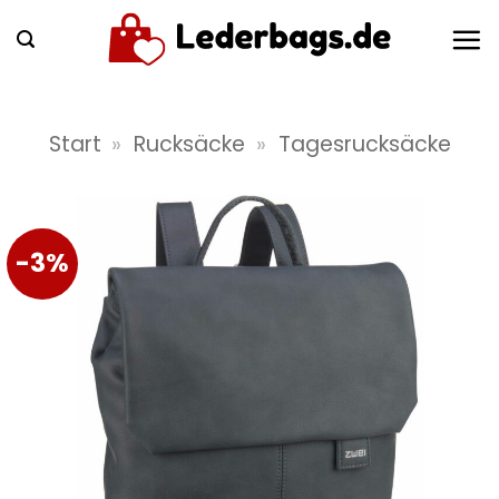
Zum
Inhalt
springen
Start
»
Rucksäcke
»
Tagesrucksäcke
-3%