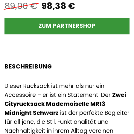
Ursprünglicher
Aktueller
89,00
€
98,38
€
Preis
Preis
war:
ist:
ZUM PARTNERSHOP
89,00 €
98,38 €.
BESCHREIBUNG
Dieser Rucksack ist mehr als nur ein
Accessoire – er ist ein Statement. Der
Zwei
Cityrucksack Mademoiselle MR13
Midnight Schwarz
ist der perfekte Begleiter
für all jene, die Stil, Funktionalität und
Nachhaltigkeit in ihrem Alltag vereinen