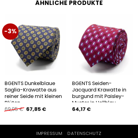
ÄHNLICHE PRODUKTE
-3%
BGENTS Dunkelblaue
BGENTS Seiden-
Saglia-Krawatte aus
Jacquard Krawatte in
reiner Seide mit kleinen
burgund mit Paisley-
Blüten
Muster in Hellblau
Ursprünglicher
Aktueller
69,95
€
67,85
€
64,17
€
Preis
Preis
war:
ist:
69,95 €
67,85 €.
IMPRESSUM
DATENSCHUTZ