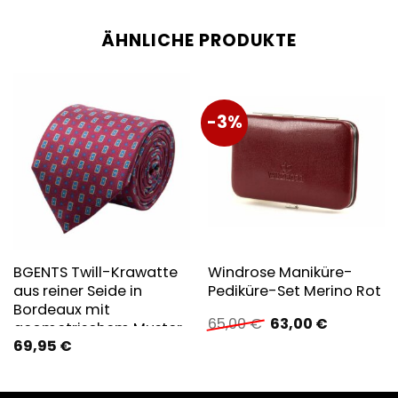
ÄHNLICHE PRODUKTE
-3%
BGENTS Twill-Krawatte
Windrose Maniküre-
aus reiner Seide in
Pediküre-Set Merino Rot
Bordeaux mit
Ursprünglicher
Aktueller
65,00
€
63,00
€
geometrischem Muster
Preis
Preis
69,95
€
in B…
war:
ist:
65,00 €
63,00 €.