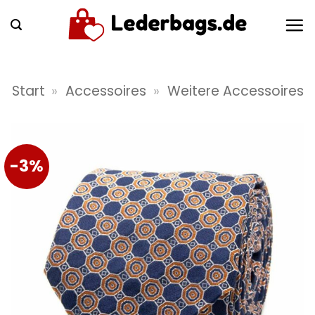
Zum
Inhalt
springen
Start
»
Accessoires
»
Weitere Accessoires
-3%