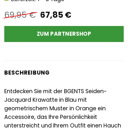
Ursprünglicher
Aktueller
69,95
€
67,85
€
Preis
Preis
war:
ist:
ZUM PARTNERSHOP
69,95 €
67,85 €.
BESCHREIBUNG
Entdecken Sie mit der BGENTS Seiden-
Jacquard Krawatte in Blau mit
geometrischem Muster in Orange ein
Accessoire, das Ihre Persönlichkeit
unterstreicht und Ihrem Outfit einen Hauch