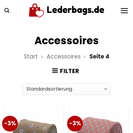
Zum
Inhalt
springen
Accessoires
Start
»
Accessoires
»
Seite 4
FILTER
-3%
-3%