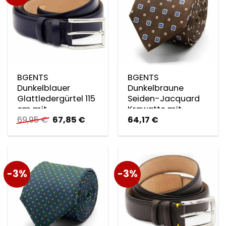
BGENTS
BGENTS
Dunkelblauer
Dunkelbraune
Glattledergürtel 115
Seiden-Jacquard
cm mit
Krawatte mit
Ursprünglicher
Aktueller
69,95
€
67,85
€
64,17
€
Sattlerstich-Detail
geometrischem
Preis
Preis
Ton in Ton
Muster
war:
ist:
69,95 €
67,85 €.
-3%
-3%