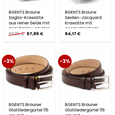
BGENTS Braune
BGENTS Braune
Saglia-Krawatte
Seiden-Jacquard
aus reiner Seide mit
Krawatte mit
mini Paisley-Muster
geometrischem
Ursprünglicher
Aktueller
69,95
€
67,85
€
64,17
€
Muster
Preis
Preis
war:
ist:
69,95 €
67,85 €.
-3%
-3%
BGENTS Brauner
BGENTS Brauner
Glattledergürtel 115
Glattledergürtel 115