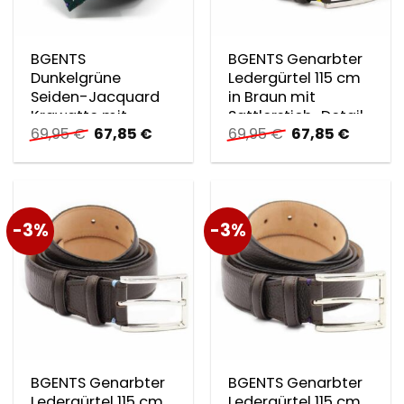
BGENTS
BGENTS Genarbter
Dunkelgrüne
Ledergürtel 115 cm
Seiden-Jacquard
in Braun mit
Krawatte mit
Sattlerstich-Detail
Ursprünglicher
Aktueller
Ursprünglicher
Aktuell
69,95
€
67,85
€
69,95
€
67,85
€
geometrischem
in Gelb
Preis
Preis
Preis
Preis
Muster
war:
ist:
war:
ist:
69,95 €
67,85 €.
69,95 €
67,85 €
-3%
-3%
BGENTS Genarbter
BGENTS Genarbter
Ledergürtel 115 cm
Ledergürtel 115 cm