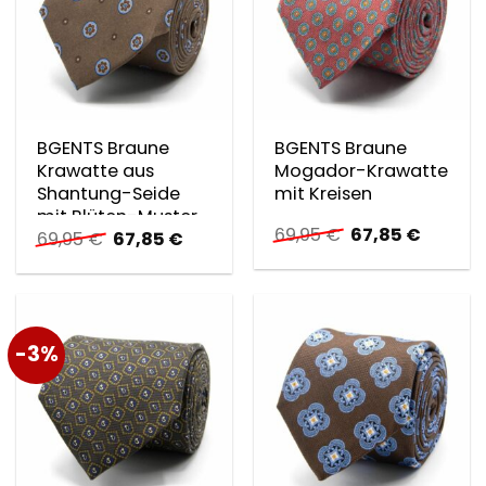
BGENTS Braune
BGENTS Braune
Krawatte aus
Mogador-Krawatte
Shantung-Seide
mit Kreisen
mit Blüten-Muster
Ursprünglicher
Aktuell
69,95
€
67,85
€
Ursprünglicher
Aktueller
69,95
€
67,85
€
Preis
Preis
Preis
Preis
war:
ist:
war:
ist:
69,95 €
67,85 €
69,95 €
67,85 €.
-3%