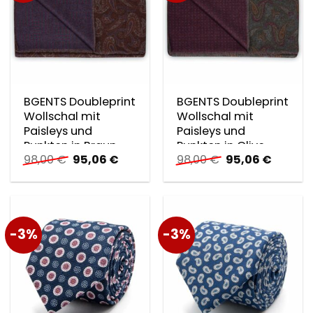
BGENTS Doubleprint
BGENTS Doubleprint
Wollschal mit
Wollschal mit
Paisleys und
Paisleys und
Punkten in Braun
Punkten in Olive
Ursprünglicher
Aktueller
Ursprünglicher
Aktuell
98,00
€
95,06
€
98,00
€
95,06
€
Preis
Preis
Preis
Preis
war:
ist:
war:
ist:
98,00 €
95,06 €.
98,00 €
95,06 €
-3%
-3%