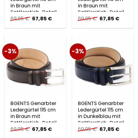
in Braun mit
in Braun mit
Sattlerstich-Detail
Sattlerstich-Detail
Ursprünglicher
Aktueller
Ursprünglicher
Aktuell
69,95
€
67,85
€
69,95
€
67,85
€
in Hellblau
in Lila
Preis
Preis
Preis
Preis
war:
ist:
war:
ist:
69,95 €
67,85 €.
69,95 €
67,85 €
-3%
-3%
BGENTS Genarbter
BGENTS Genarbter
Ledergürtel 115 cm
Ledergürtel 115 cm
in Braun mit
in Dunkelblau mit
Sattlerstich-Detail
Sattlerstich-Detail
Ursprünglicher
Aktueller
Ursprünglicher
Aktuell
69,95
€
67,85
€
69,95
€
67,85
€
in Rot
in Gel…
Preis
Preis
Preis
Preis