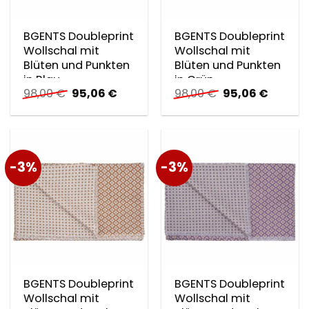
BGENTS Doubleprint
BGENTS Doubleprint
Wollschal mit
Wollschal mit
Blüten und Punkten
Blüten und Punkten
in Blau
in Grün
Ursprünglicher
Aktueller
Ursprünglicher
Aktuell
98,00
€
95,06
€
98,00
€
95,06
€
Preis
Preis
Preis
Preis
war:
ist:
war:
ist:
98,00 €
95,06 €.
98,00 €
95,06 €
-3%
-3%
BGENTS Doubleprint
BGENTS Doubleprint
Wollschal mit
Wollschal mit