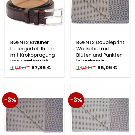
BGENTS Brauner
BGENTS Doubleprint
Ledergürtel 115 cm
Wollschal mit
mit Krokoprägung
Blüten und Punkten
und Sattlerstich-
in Anthrazit
Ursprünglicher
Aktueller
Ursprünglicher
Aktuell
69,95
€
67,85
€
98,00
€
95,06
€
Detail in Ro…
Preis
Preis
Preis
Preis
war:
ist:
war:
ist:
69,95 €
67,85 €.
98,00 €
95,06 €
-3%
-3%