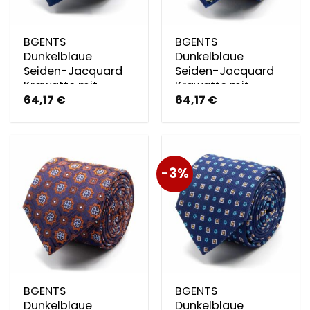
BGENTS
BGENTS
Dunkelblaue
Dunkelblaue
Seiden-Jacquard
Seiden-Jacquard
Krawatte mit
Krawatte mit
64,17
€
64,17
€
geometrischem
geometrischem
Muster
Muster in Olive
-3%
BGENTS
BGENTS
Dunkelblaue
Dunkelblaue