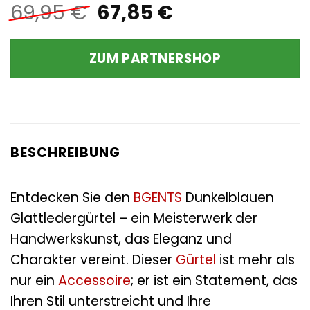
Ursprünglicher
Aktueller
69,95
€
67,85
€
Preis
Preis
war:
ist:
ZUM PARTNERSHOP
69,95 €
67,85 €.
BESCHREIBUNG
Entdecken Sie den
BGENTS
Dunkelblauen
Glattledergürtel – ein Meisterwerk der
Handwerkskunst, das Eleganz und
Charakter vereint. Dieser
Gürtel
ist mehr als
nur ein
Accessoire
; er ist ein Statement, das
Ihren Stil unterstreicht und Ihre