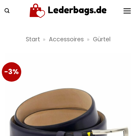
Zum
Inhalt
springen
Start
»
Accessoires
»
Gürtel
-3%