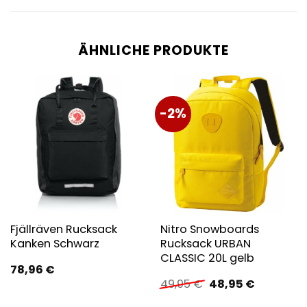
ÄHNLICHE PRODUKTE
-2%
Fjällräven Rucksack
Nitro Snowboards
Kanken Schwarz
Rucksack URBAN
CLASSIC 20L gelb
78,96
€
Ursprünglicher
Aktueller
49,95
€
48,95
€
Preis
Preis
war:
ist: