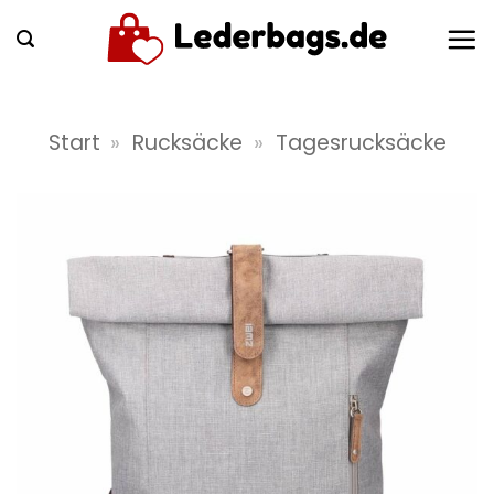
Zum
Inhalt
springen
Start
»
Rucksäcke
»
Tagesrucksäcke