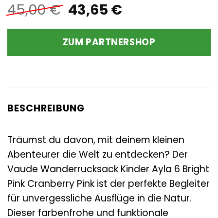
Ursprünglicher
Aktueller
45,00
€
43,65
€
Preis
Preis
war:
ist:
ZUM PARTNERSHOP
45,00 €
43,65 €.
BESCHREIBUNG
Träumst du davon, mit deinem kleinen
Abenteurer die Welt zu entdecken? Der
Vaude Wanderrucksack Kinder Ayla 6 Bright
Pink Cranberry Pink ist der perfekte Begleiter
für unvergessliche Ausflüge in die Natur.
Dieser farbenfrohe und funktionale