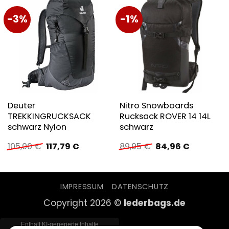
-3%
-1%
Deuter
Nitro Snowboards
TREKKINGRUCKSACK
Rucksack ROVER 14 14L
schwarz Nylon
schwarz
Ursprünglicher
Aktueller
Ursprünglicher
Aktueller
105,00
€
117,79
€
89,95
€
84,96
€
Preis
Preis
Preis
Preis
war:
ist:
war:
ist:
105,00 €
117,79 €.
89,95 €
84,96 €.
IMPRESSUM
DATENSCHUTZ
Copyright 2026 ©
lederbags.de