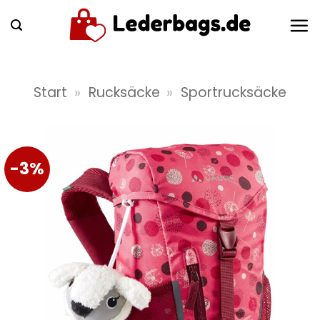
Zum
Inhalt
springen
Start
»
Rucksäcke
»
Sportrucksäcke
-3%