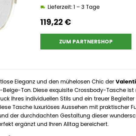
Lieferzeit: 1 – 3 Tage
119,22
€
ZUM PARTNERSHOP
eitlose Eleganz und den mühelosen Chic der
Valent
eige-Ton. Diese exquisite Crossbody-Tasche ist me
ck Ihres individuellen Stils und ein treuer Begleit
iese Tasche luxuriöses Aussehen mit praktischer Fun
k und der durchdachten Gestaltung dieser wunders
erfekt ergänzt und Ihren Alltag bereichert.