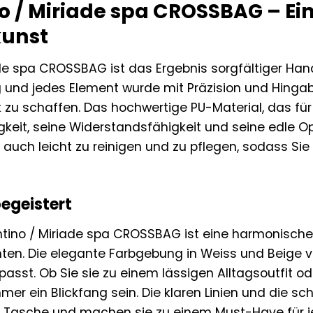
o / Miriade spa CROSSBAG – Ei
unst
ade spa CROSSBAG ist das Ergebnis sorgfältiger Han
g und jedes Element wurde mit Präzision und Hingab
k zu schaffen. Das hochwertige PU-Material, das fü
gkeit, seine Widerstandsfähigkeit und seine edle Op
auch leicht zu reinigen und zu pflegen, sodass Sie
begeistert
ntino / Miriade spa CROSSBAG ist eine harmonisch
n. Die elegante Farbgebung in Weiss und Beige ver
passt. Ob Sie sie zu einem lässigen Alltagsoutfit o
mer ein Blickfang sein. Die klaren Linien und die s
r Tasche und machen sie zu einem Must-Have für 