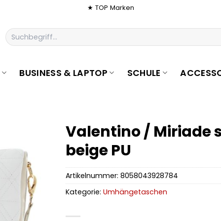
★ TOP Marken
Suchen
nach:
BUSINESS & LAPTOP
SCHULE
ACCESSO
Valentino / Miriade
beige PU
Artikelnummer:
8058043928784
Kategorie:
Umhängetaschen