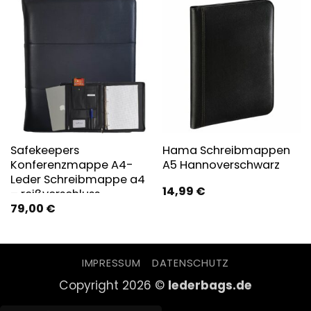
Safekeepers
Hama Schreibmappen
Konferenzmappe A4-
A5 Hannoverschwarz
Leder Schreibmappe a4
14,99
€
– reißverschluss
79,00
€
Schwarz
IMPRESSUM
DATENSCHUTZ
Copyright 2026 ©
lederbags.de