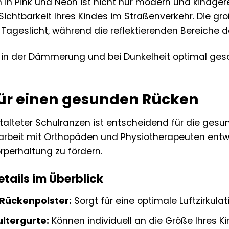
n in Pink und Neon ist nicht nur modern und kindge
Sichtbarkeit Ihres Kindes im Straßenverkehr. Die gr
i Tageslicht, während die reflektierenden Bereiche 
 in der Dämmerung und bei Dunkelheit optimal geschü
ür einen gesunden Rücken
alteter Schulranzen ist entscheidend für die gesun
beit mit Orthopäden und Physiotherapeuten entwic
perhaltung zu fördern.
tails im Überblick
Rückenpolster:
Sorgt für eine optimale Luftzirkul
ultergurte:
Können individuell an die Größe Ihres 