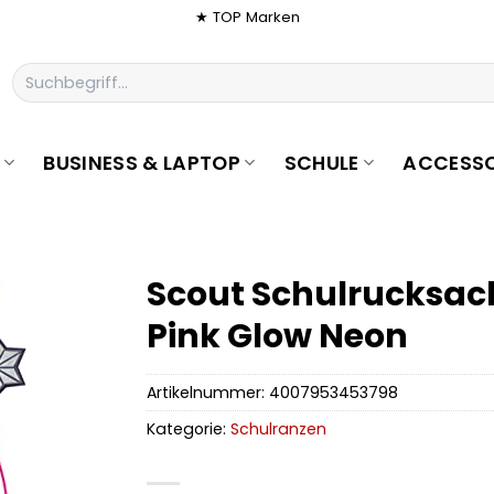
★ TOP Marken
Suchen
nach:
BUSINESS & LAPTOP
SCHULE
ACCESSO
Scout Schulrucksack
Pink Glow Neon
Artikelnummer:
4007953453798
Kategorie:
Schulranzen