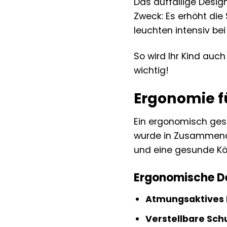
Das auffällige Desig
Zweck: Es erhöht die 
leuchten intensiv be
So wird Ihr Kind auch
wichtig!
Ergonomie f
Ein ergonomisch gest
wurde in Zusammenar
und eine gesunde Kör
Ergonomische De
Atmungsaktives 
Verstellbare Sch