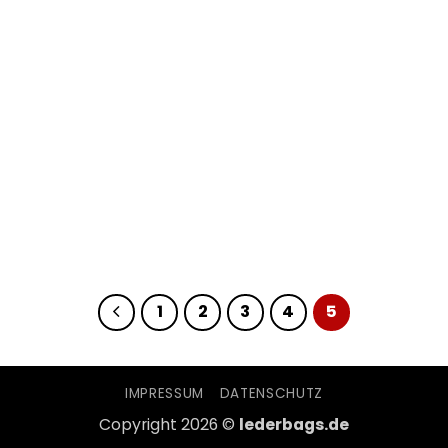
1
2
3
4
5
IMPRESSUM
DATENSCHUTZ
Copyright 2026 ©
lederbags.de