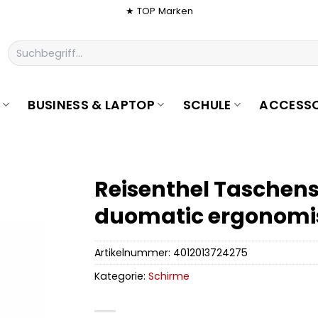
★ TOP Marken
Suchen
nach:
BUSINESS & LAPTOP
SCHULE
ACCESSO
Reisenthel Taschens
duomatic ergonomis
Artikelnummer:
4012013724275
Kategorie:
Schirme