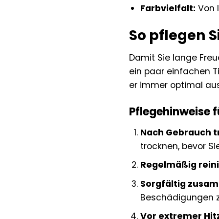
Farbvielfalt:
Von l
So pflegen S
Damit Sie lange Freu
ein paar einfachen T
er immer optimal aus
Pflegehinweise f
Nach Gebrauch t
trocknen, bevor S
Regelmäßig rein
Sorgfältig zusa
Beschädigungen z
Vor extremer Hit