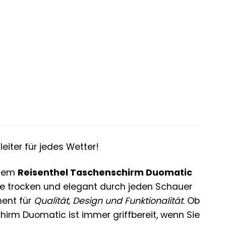
r
er
.
eiter für jedes Wetter!
 dem
Reisenthel Taschenschirm Duomatic
 Sie trocken und elegant durch jeden Schauer
ment für
Qualität, Design und Funktionalität
. Ob
irm Duomatic ist immer griffbereit, wenn Sie