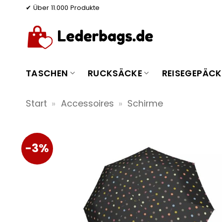
Zum
✔ Über 11.000 Produkte
Inhalt
springen
TASCHEN
RUCKSÄCKE
REISEGEPÄCK
Start
»
Accessoires
»
Schirme
-3%