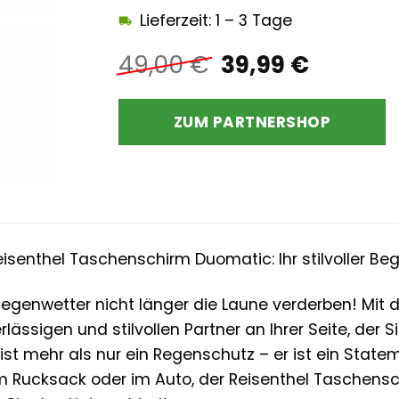
Lieferzeit: 1 – 3 Tage
Ursprüngliche
Aktuell
49,00
€
39,99
€
Preis
Preis
war:
ist:
ZUM PARTNERSHOP
49,00 €
39,99 €
senthel Taschenschirm Duomatic: Ihr stilvoller Begl
Regenwetter nicht länger die Laune verderben! Mit
lässigen und stilvollen Partner an Ihrer Seite, der
 ist mehr als nur ein Regenschutz – er ist ein State
m Rucksack oder im Auto, der Reisenthel Taschensch