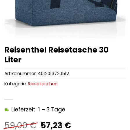
Reisenthel Reisetasche 30
Liter
Artikelnummer:
4012013720512
Kategorie:
Reisetaschen
Lieferzeit: 1 – 3 Tage
Ursprünglicher
Aktueller
59,00
€
57,23
€