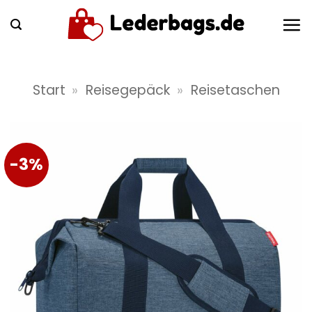
Zum
Inhalt
springen
Start
»
Reisegepäck
»
Reisetaschen
-3%