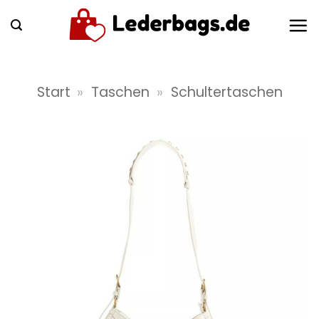
Zum
Inhalt
springen
Start
»
Taschen
»
Schultertaschen