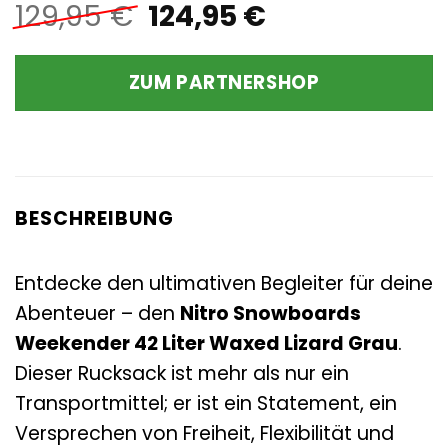
Ursprünglicher
Aktueller
129,95
€
124,95
€
Preis
Preis
war:
ist:
ZUM PARTNERSHOP
129,95 €
124,95 €.
BESCHREIBUNG
Entdecke den ultimativen Begleiter für deine
Abenteuer – den
Nitro Snowboards
Weekender 42 Liter Waxed Lizard Grau
.
Dieser Rucksack ist mehr als nur ein
Transportmittel; er ist ein Statement, ein
Versprechen von Freiheit, Flexibilität und