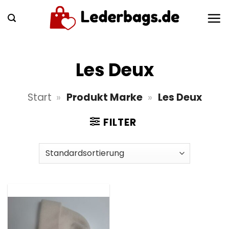
Zum
Inhalt
springen
Les Deux
Start
»
Produkt Marke
»
Les Deux
FILTER