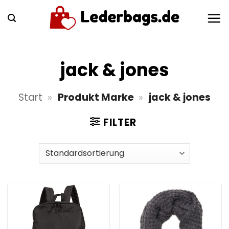
Zum
Inhalt
springen
jack & jones
Start
»
Produkt Marke
»
jack & jones
FILTER