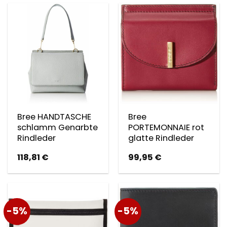
129,95 €
123,45 €.
Bree HANDTASCHE
Bree
schlamm Genarbte
PORTEMONNAIE rot
Rindleder
glatte Rindleder
118,81
€
99,95
€
-5%
-5%