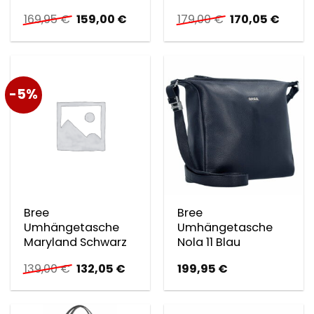
Ursprünglicher
Aktueller
Ursprünglicher
Aktuel
169,95
€
159,00
€
179,00
€
170,05
€
Preis
Preis
Preis
Preis
war:
ist:
war:
ist:
169,95 €
159,00 €.
179,00 €
170,05
-5%
Bree
Bree
Umhängetasche
Umhängetasche
Maryland Schwarz
Nola 11 Blau
Ursprünglicher
Aktueller
139,00
€
132,05
€
199,95
€
Preis
Preis
war:
ist:
139,00 €
132,05 €.