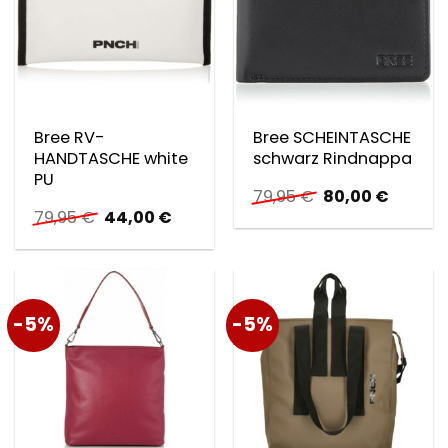
Bree RV-
Bree SCHEINTASCHE
HANDTASCHE white
schwarz Rindnappa
PU
Ursprünglicher
Aktuell
79,95
€
80,00
€
Preis
Preis
Ursprünglicher
Aktueller
79,95
€
44,00
€
war:
ist:
Preis
Preis
79,95 €
80,00 €
war:
ist:
79,95 €
44,00 €.
-5%
-5%