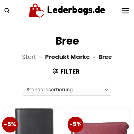
Zum
Inhalt
springen
Bree
Start
»
Produkt Marke
»
Bree
FILTER
-5%
-5%