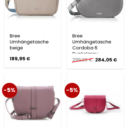
Bree
Bree
Umhängetasche
Umhängetasche
beige
Cordoba 6
Dunkelgrau
189,95
€
Ursprüngliche
Aktu
299,00
€
284,05
€
Preis
Preis
war:
ist:
299,00 €
284,
-5%
-5%