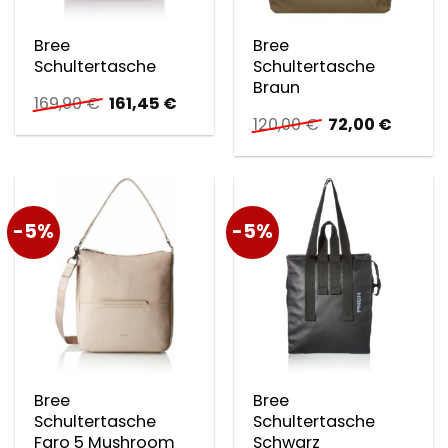
Bree
Bree
Schultertasche
Schultertasche
Braun
Ursprünglicher
Aktueller
169,90
€
161,45
€
Preis
Preis
Ursprünglicher
Aktuell
120,00
€
72,00
€
war:
ist:
Preis
Preis
169,90 €
161,45 €.
war:
ist:
120,00 €
72,00 €
-5%
-5%
Bree
Bree
Schultertasche
Schultertasche
Faro 5 Mushroom
Schwarz