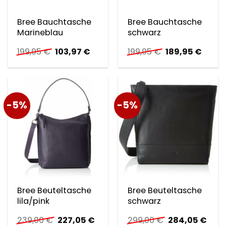
Bree Bauchtasche
Bree Bauchtasche
Marineblau
schwarz
Ursprünglicher
Aktueller
Ursprünglicher
Aktuel
199,95
€
103,97
€
199,95
€
189,95
€
Preis
Preis
Preis
Preis
war:
ist:
war:
ist:
199,95 €
103,97 €.
199,95 €
189,95
-5%
-5%
Bree Beuteltasche
Bree Beuteltasche
lila/pink
schwarz
Ursprünglicher
Aktueller
Ursprüngliche
Aktu
239,00
€
227,05
€
299,00
€
284,05
€