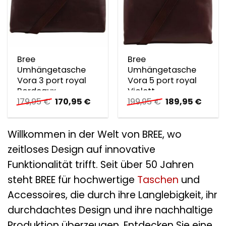
Bree
Bree
Umhängetasche
Umhängetasche
Vora 3 port royal
Vora 5 port royal
Bordeaux
Violett
Ursprünglicher
Aktueller
Ursprünglicher
Aktuel
179,95
€
170,95
€
199,95
€
189,95
€
Preis
Preis
Preis
Preis
war:
ist:
war:
ist:
179,95 €
170,95 €.
199,95 €
189,95
Willkommen in der Welt von BREE, wo
zeitloses Design auf innovative
Funktionalität trifft. Seit über 50 Jahren
steht BREE für hochwertige
Taschen
und
Accessoires, die durch ihre Langlebigkeit, ihr
durchdachtes Design und ihre nachhaltige
Produktion überzeugen. Entdecken Sie eine