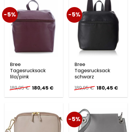
-5%
-5%
Bree
Bree
Tagesrucksack
Tagesrucksack
lila/pink
schwarz
Ursprünglicher
Aktueller
Ursprünglicher
Aktuel
189,95
€
180,45
€
189,95
€
180,45
€
Preis
Preis
Preis
Preis
war:
ist:
war:
ist:
189,95 €
180,45 €.
189,95 €
180,45
-5%