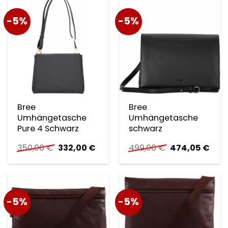
-5%
-5%
Bree
Bree
Umhängetasche
Umhängetasche
Pure 4 Schwarz
schwarz
Ursprünglicher
Aktueller
Ursprüngliche
Aktu
350,00
€
332,00
€
499,00
€
474,05
€
Preis
Preis
Preis
Prei
war:
ist:
war:
ist:
350,00 €
332,00 €.
499,00 €
474,
-5%
-5%