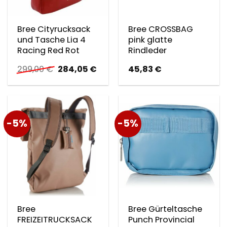
Bree Cityrucksack
Bree CROSSBAG
und Tasche Lia 4
pink glatte
Racing Red Rot
Rindleder
Ursprünglicher
Aktueller
299,00
€
284,05
€
45,83
€
Preis
Preis
war:
ist:
299,00 €
284,05 €.
-5%
-5%
Bree
Bree Gürteltasche
FREIZEITRUCKSACK
Punch Provincial