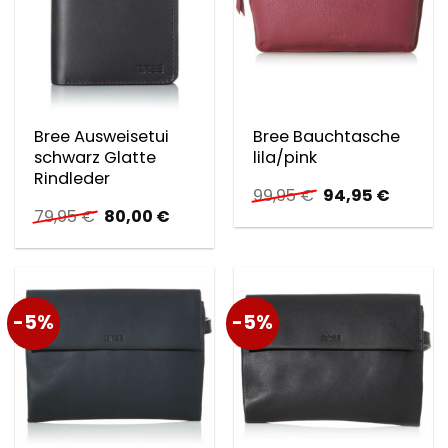
Bree Ausweisetui
Bree Bauchtasche
schwarz Glatte
lila/pink
Rindleder
Ursprünglicher
Aktuell
99,95
€
94,95
€
Preis
Preis
Ursprünglicher
Aktueller
79,95
€
80,00
€
war:
ist:
Preis
Preis
99,95 €
94,95 €
war:
ist:
79,95 €
80,00 €.
-5%
-5%