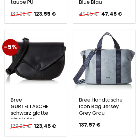
taupe PU
Blue Blau
Ursprünglicher
Aktueller
Ursprünglicher
Aktuell
130,00
€
123,55
€
49,95
€
47,45
€
Preis
Preis
Preis
Preis
war:
ist:
war:
ist:
130,00 €
123,55 €.
49,95 €
47,45 
-5%
Bree
Bree Handtasche
GÜRTELTASCHE
Icon Bag Jersey
schwarz glatte
Grey Grau
Rindleder
137,57
€
Ursprünglicher
Aktueller
129,95
€
123,45
€
Preis
Preis
war:
ist: