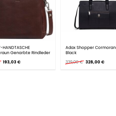
V-HANDTASCHE
Adax Shopper Cormorano
raun Genarbte Rindleder
Black
Ursprünglicher
Aktueller
Ursprünglicher
Aktue
€
193,03
€
339,00
€
328,00
€
Preis
Preis
Preis
Preis
war:
ist:
war:
ist:
199,00 €
193,03 €.
339,00 €
328,0