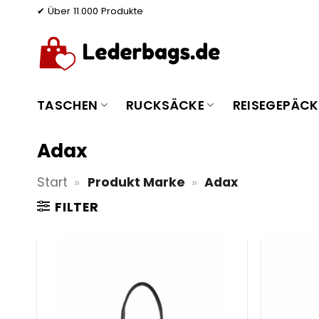
Zum
✔ Über 11.000 Produkte
Inhalt
springen
TASCHEN
RUCKSÄCKE
REISEGEPÄCK
Adax
Start
»
Produkt Marke
»
Adax
FILTER