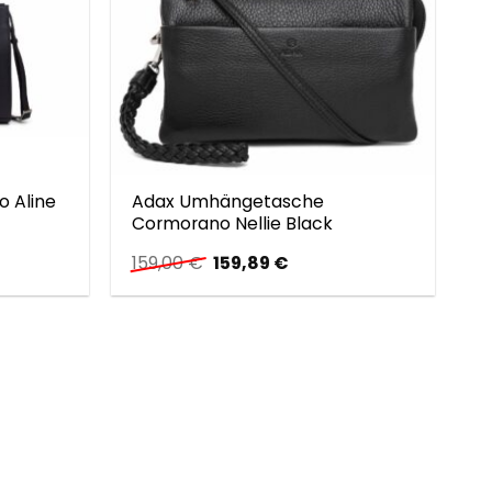
 Aline
Adax Umhängetasche
Cormorano Nellie Black
ller
Ursprünglicher
Aktueller
159,00
€
159,89
€
Preis
Preis
war:
ist:
0 €.
159,00 €
159,89 €.