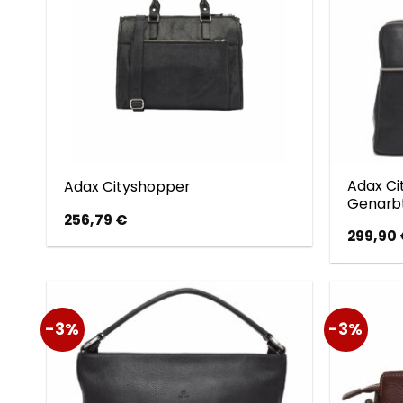
Adax Ci
Adax Cityshopper
Genarbt
256,79
€
299,90
-3%
-3%