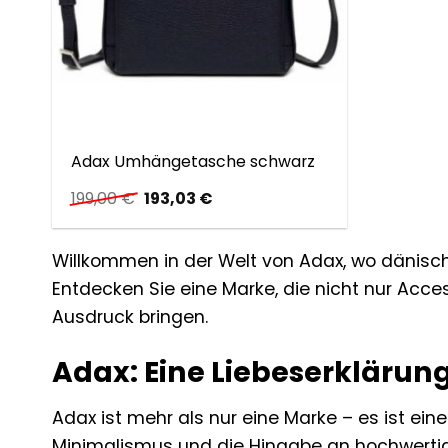
Adax Umhängetasche schwarz
Ursprünglicher
Aktueller
199,00
€
193,03
€
Preis
Preis
war:
ist:
199,00 €
193,03 €.
Willkommen in der Welt von Adax, wo dänische
Entdecken Sie eine Marke, die nicht nur Access
Ausdruck bringen.
Adax: Eine Liebeserklärun
Adax ist mehr als nur eine Marke – es ist ei
Minimalismus und die Hingabe an hochwertig