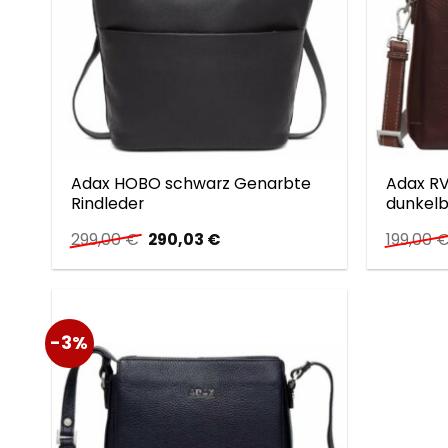
Adax HOBO schwarz Genarbte
Adax R
Rindleder
dunkelb
Ursprünglicher
Aktueller
299,00
€
290,03
€
199,00
Preis
Preis
war:
ist:
299,00 €
290,03 €.
-3%