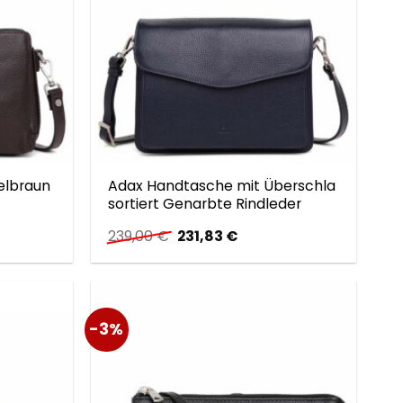
elbraun
Adax Handtasche mit Überschla
sortiert Genarbte Rindleder
Ursprünglicher
Aktueller
239,00
€
231,83
€
Preis
Preis
war:
ist:
239,00 €
231,83 €.
-3%