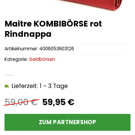
Maitre KOMBIBÖRSE rot
Rindnappa
Artikelnummer:
4006053603126
Kategorie:
Geldbörsen
Lieferzeit: 1 – 3 Tage
Ursprünglicher
Aktueller
59,00
€
59,95
€
Preis
Preis
war:
ist:
ZUM PARTNERSHOP
59,00 €
59,95 €.