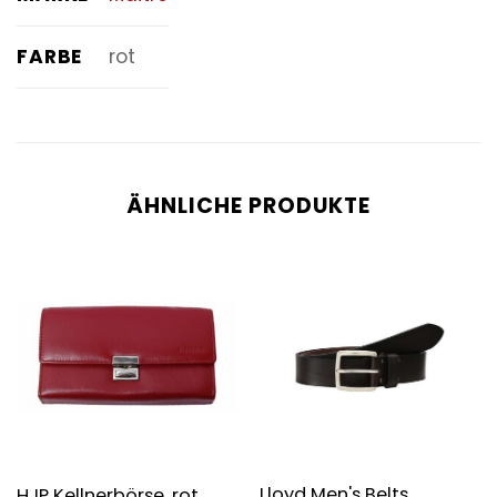
FARBE
rot
ÄHNLICHE PRODUKTE
Lloyd Men's Belts
HJP Kellnerbörse, rot