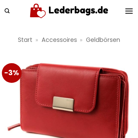
Zum
Inhalt
springen
Start
»
Accessoires
»
Geldbörsen
-3%