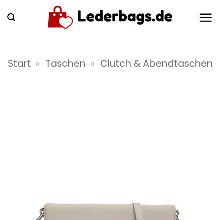
Zum
Inhalt
springen
Start
»
Taschen
»
Clutch & Abendtaschen