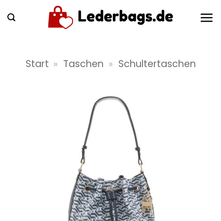
Zum
Inhalt
springen
Start
»
Taschen
»
Schultertaschen