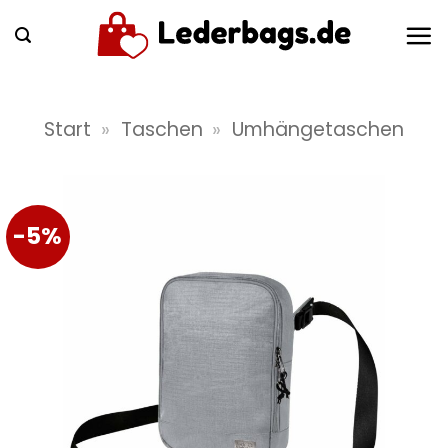
Zum
Inhalt
springen
Start
»
Taschen
»
Umhängetaschen
-5%