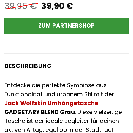
Ursprünglicher
Aktueller
39,95
€
39,90
€
Preis
Preis
war:
ist:
ZUM PARTNERSHOP
39,95 €
39,90 €.
BESCHREIBUNG
Entdecke die perfekte Symbiose aus
Funktionalität und urbanem Stil mit der
Jack Wolfskin
Umhängetasche
GADGETARY BLEND Grau
. Diese vielseitige
Tasche ist der ideale Begleiter für deinen
aktiven Alltag, egal ob in der Stadt, auf