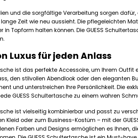
lien und die sorgfältige Verarbeitung sorgen dafür
ange Zeit wie neu aussieht. Die pflegeleichten Mate
 in Topform halten können. Die GUESS Schultertasche
n.
n Luxus für jeden Anlass
sche ist das perfekte Accessoire, um Ihrem Outfit e
s, den stilvollen Abendlook oder den eleganten B
ment und unterstreichen Ihre Persönlichkeit. Die ex
jede GUESS Schultertasche zu einem wahren Schm
sche ist vielseitig kombinierbar und passt zu versc
en Kleid oder zum Business-Kostüm – mit der GUESS
edenen Farben und Designs ermöglichen es Ihnen, die
en. Die GUESS Schultertasche ist ein Must-have 