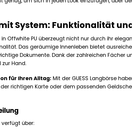
nt genug, um sich in jeden Look einzufügen, aber de
mit System: Funktionalität un
in Offwhite PU überzeugt nicht nur durch ihr elega
lität. Das geräumige Innenleben bietet ausreichend 
chtige Dokumente. Dank der zahlreichen Fächer und
 zur Hand.
n für Ihren Alltag:
Mit der GUESS Langbörse haben 
er richtigen Karte oder dem passenden Geldschein 
eilung
verfügt über: