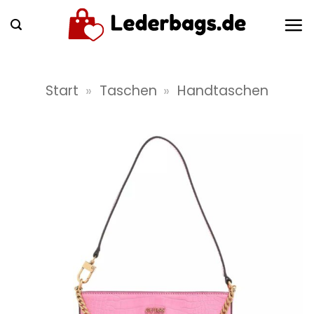
Zum
Inhalt
springen
Start
»
Taschen
»
Handtaschen