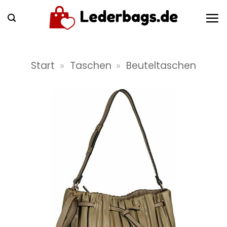
Zum
Inhalt
springen
Start
»
Taschen
»
Beuteltaschen