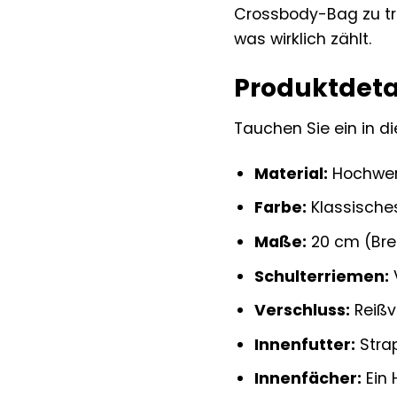
Crossbody-Bag zu tra
was wirklich zählt.
Produktdetai
Tauchen Sie ein in d
Material:
Hochwert
Farbe:
Klassische
Maße:
20 cm (Brei
Schulterriemen:
V
Verschluss:
Reißv
Innenfutter:
Strap
Innenfächer:
Ein 