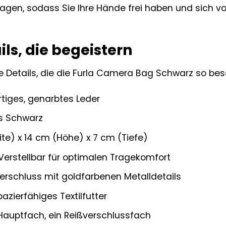
gen, sodass Sie Ihre Hände frei haben und sich vo
ls, die begeistern
ie Details, die die Furla Camera Bag Schwarz so b
iges, genarbtes Leder
s Schwarz
te) x 14 cm (Höhe) x 7 cm (Tiefe)
erstellbar für optimalen Tragekomfort
erschluss mit goldfarbenen Metalldetails
azierfähiges Textilfutter
Hauptfach, ein Reißverschlussfach