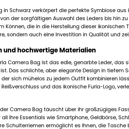
g in Schwarz verkörpert die perfekte Symbiose au
, von der sorgfältigen Auswahl des Leders bis hin z
Können, die in die Herstellung dieser ikonischen Tas
 sondern auch eine Investition in Qualität und zeit
n und hochwertige Materialien
rla Camera Bag ist das edle, genarbte Leder, das s
 ist. Das schlichte, aber elegante Design in tiefe
r, der sich mühelos zu jedem Outfit kombinieren läs
er Reißverschluss und das ikonische Furla-Logo, ve
der Camera Bag täuscht über ihr großzügiges Fas
r all Ihre Essentials wie Smartphone, Geldbörse, Sc
bare Schulterriemen ermöglicht es Ihnen, die Tasche