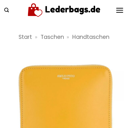
Zum
Inhalt
springen
Start
»
Taschen
»
Handtaschen