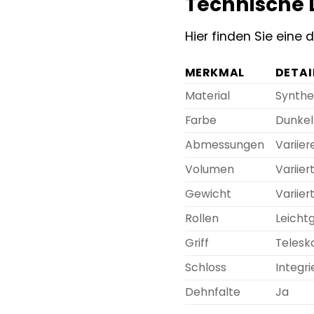
Technische D
Hier finden Sie eine 
MERKMAL
DETAI
Material
Synthe
Farbe
Dunkel
Abmessungen
Variie
Volumen
Variie
Gewicht
Variie
Rollen
Leicht
Griff
Telesko
Schloss
Integr
Dehnfalte
Ja