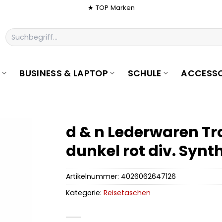
★ TOP Marken
Suchen
nach:
BUSINESS & LAPTOP
SCHULE
ACCESSO
d & n Lederwaren Tr
dunkel rot div. Synth
Artikelnummer:
4026062647126
Kategorie:
Reisetaschen