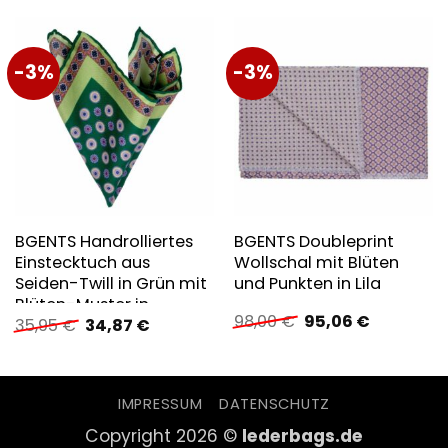
-3%
-3%
BGENTS Handrolliertes
BGENTS Doubleprint
Einstecktuch aus
Wollschal mit Blüten
Seiden-Twill in Grün mit
und Punkten in Lila
Blüten-Muster in…
Ursprünglicher
Aktueller
98,00
€
95,06
€
Ursprünglicher
Aktueller
35,95
€
34,87
€
Preis
Preis
Preis
Preis
war:
ist:
war:
ist:
98,00 €
95,06 €.
35,95 €
34,87 €.
IMPRESSUM
DATENSCHUTZ
Copyright 2026 ©
lederbags.de