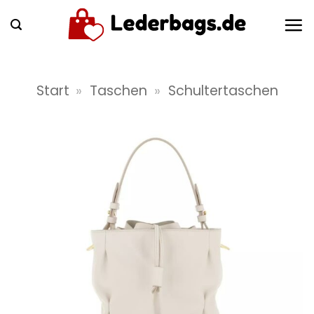
Zum
Inhalt
springen
Start
»
Taschen
»
Schultertaschen