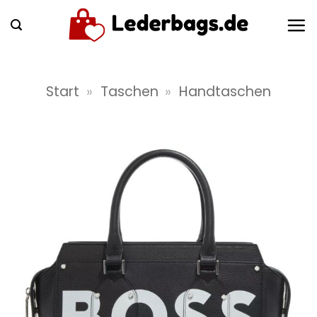
Zum
Inhalt
springen
Start
»
Taschen
»
Handtaschen