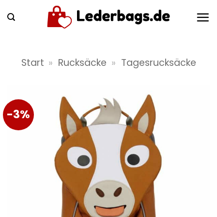
Zum
Inhalt
springen
Start
»
Rucksäcke
»
Tagesrucksäcke
-3%