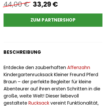
Ursprünglicher
Aktueller
44,00
€
33,29
€
Preis
Preis
war:
ist:
ZUM PARTNERSHOP
44,00 €
33,29 €.
BESCHREIBUNG
Entdecke den zauberhaften
Affenzahn
Kindergartenrucksack Kleiner Freund Pferd
Braun – der perfekte Begleiter für kleine
Abenteurer auf ihren ersten Schritten in die
große, weite Welt! Dieser liebevoll
gestaltete
Rucksack
vereint Funktionalität,