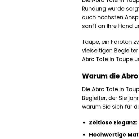
Die Abro Tote in Ta
Rundung wurde sorgfä
auch höchsten Ansprü
sanft an Ihre Hand u
Taupe, ein Farbton z
vielseitigen Begleit
Abro Tote in Taupe un
Warum die Abro T
Die Abro Tote in Taupe
Begleiter, der Sie ja
warum Sie sich für d
Zeitlose Eleganz:
Hochwertige Mate