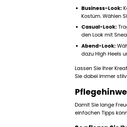
Business-Look:
K
Kostüm. Wählen Si
Casual-Look:
Trag
den Look mit Sneak
Abend-Look:
Wähl
dazu High Heels u
Lassen Sie Ihrer Krea
Sie dabei immer stilvo
Pflegehinwei
Damit Sie lange Freud
einfachen Tipps könn