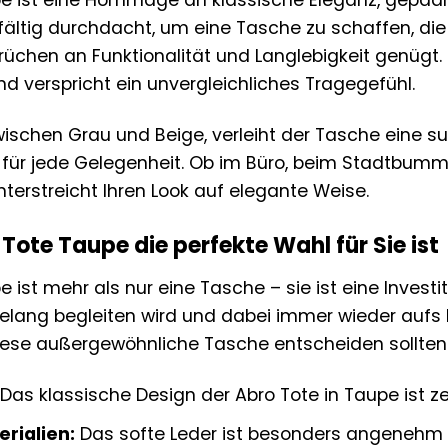
upe ist eine Hommage an klassische Eleganz, gepaa
ltig durchdacht, um eine Tasche zu schaffen, die 
chen an Funktionalität und Langlebigkeit genügt. 
nd verspricht ein unvergleichliches Tragegefühl.
wischen Grau und Beige, verleiht der Tasche eine 
er für jede Gelegenheit. Ob im Büro, beim Stadtbu
terstreicht Ihren Look auf elegante Weise.
ote Taupe die perfekte Wahl für Sie ist
 ist mehr als nur eine Tasche – sie ist eine Investitio
hrelang begleiten wird und dabei immer wieder aufs 
iese außergewöhnliche Tasche entscheiden sollten
Das klassische Design der Abro Tote in Taupe ist ze
rialien:
Das softe Leder ist besonders angenehm i