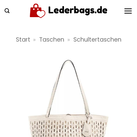
Zum
Inhalt
springen
Start
»
Taschen
»
Schultertaschen