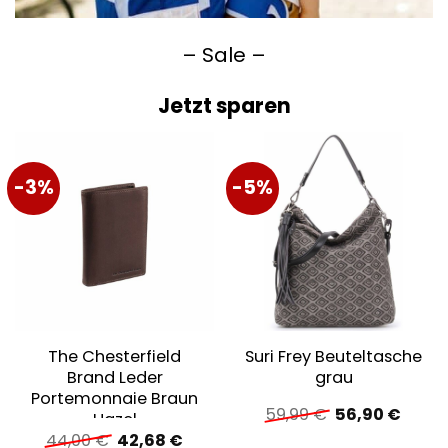
– Sale –
Jetzt sparen
-3%
-5%
The Chesterfield
Suri Frey Beuteltasche
Brand Leder
grau
Portemonnaie Braun
Ursprüngliche
Aktuel
59,99
€
56,90
€
Hazel
Preis
Preis
Ursprünglicher
Aktueller
44,00
€
42,68
€
war:
ist: